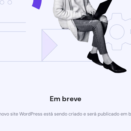
Em breve
ovo site WordPress está sendo criado e será publicado em 