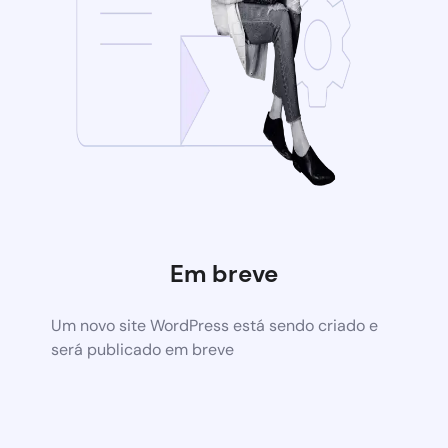
Em breve
Um novo site WordPress está sendo criado e
será publicado em breve