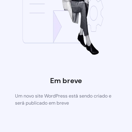
Em breve
Um novo site WordPress está sendo criado e
será publicado em breve